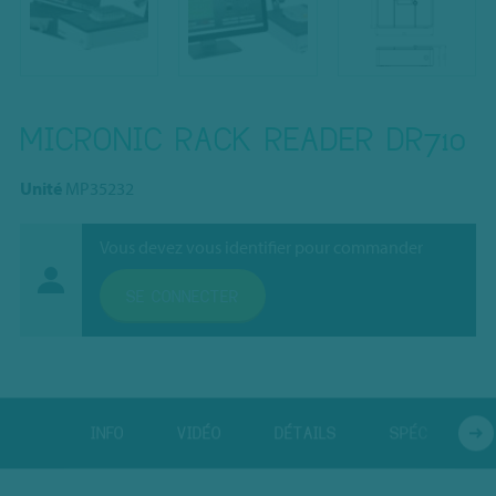
MICRONIC RACK READER DR710
Unité
MP35232
Vous devez vous identifier pour commander
SE CONNECTER
INFO
VIDÉO
DÉTAILS
SPÉC
A