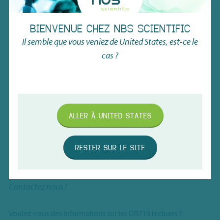
Scientific que nous considérons comme un excellent partenaire."
he
BIENVENUE CHEZ NBS SCIENTIFIC
Il semble que vous veniez de
United States
, est-ce le
cas ?
Roche Diagnostics
ALLER À
UNITED STATES
RESTER SUR LE SITE
BESOIN
D’INFORMATIONS?
Contactez nous !
Voulez-vous des informations sur les DR710 lectuers ?