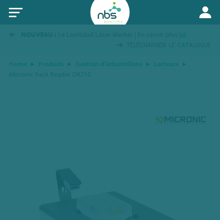
NOUVEAU :
Le Lambda8 Laser Marker | En savoir plus
ici
TÉLÉCHARGER LE CATALOGUE
Home
Produits
Gestion d’échantillons
Lecteurs
Micronic Rack Reader DR710