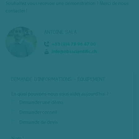
Souhaitez vous recevoir une démonstration ? Merci de nous
contacter !
ANTOINE SALA
+33 (0)4 78 96 47 00
info@nbsscientific.ch
DEMANDE D'INFORMATIONS - ÉQUIPEMENT
Ce
En quoi pouvons-nous vous aider aujourd'hui ?
*
champ
Demander une démo
est
Demander conseil
masqué
Demande de devis
lorsque
l‘on
voit
Nom
*