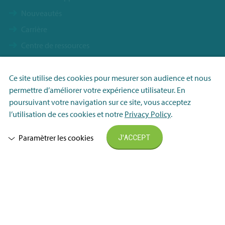
Nouveautés
Carrière
Centre de ressources
Contact
Durabilité
Ce site utilise des cookies pour mesurer son audience et nous
permettre d’améliorer votre expérience utilisateur. En
Conditions generales de vente
Nécessaire
poursuivant votre navigation sur ce site, vous acceptez
FHI Conditions de livraison
Analytique
l’utilisation de ces cookies et notre
Privacy Policy
.
Privacy policy
Marketing
Paramètrer les cookies
J'ACCEPT