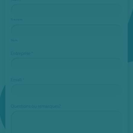
le
formulaire.
Prénom
Subject
*
Nom
Entreprise
*
Email
*
Questions ou remarques?