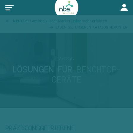
NEU:
Der Lambda8 Laser Marker |
Hier
mehr erfahren
LADEN SIE UNSEREN KATALOG HERUNTER
AFYS3G
LÖSUNGEN FÜR
BENCHTOP-
GERÄTE
PRÄZISIONSGETRIEBENE