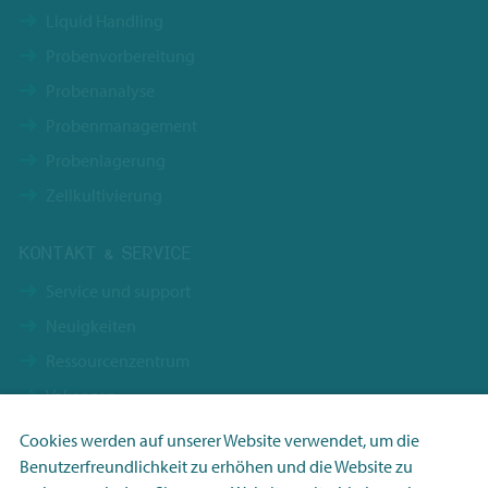
Liquid Handling
Probenvorbereitung
Probenanalyse
Probenmanagement
Probenlagerung
Zellkultivierung
KONTAKT & SERVICE
Service und support
Neuigkeiten
Ressourcenzentrum
Vakanzen
Kontakt
Cookies werden auf unserer Website verwendet, um die
Nachhaltigkeit
Benutzerfreundlichkeit zu erhöhen und die Website zu