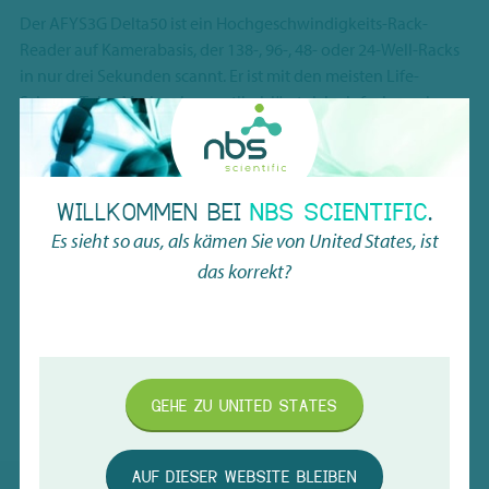
Der AFYS3G Delta50 ist ein Hochgeschwindigkeits-Rack-
Reader auf Kamerabasis, der 138-, 96-, 48- oder 24-Well-Racks
in nur drei Sekunden scannt. Er ist mit den meisten Life-
Science-Tube-Marken kompatibel, lässt sich einfach an einen
PC anschließen und ist ideal für stark ausgelastete Labore, in
denen Geschwindigkeit und Genauigkeit entscheidend sind.
Für tägliche Scanaufgaben liest der AFYS3G Delta10 sowohl
WILLKOMMEN BEI
NBS SCIENTIFIC
.
1D- als auch 2D-Barcodes in weniger als einer Sekunde. Dank
Es sieht so aus, als kämen Sie von
United States
, ist
Keyboard-Wedge-Funktionalität können gescannte Daten
das korrekt?
ohne zusätzliche Integration direkt an eine Vielzahl von
Anwendungen übertragen werden.
ALLE CODE READER ANSEHEN
GEHE ZU
UNITED STATES
AUF DIESER WEBSITE BLEIBEN