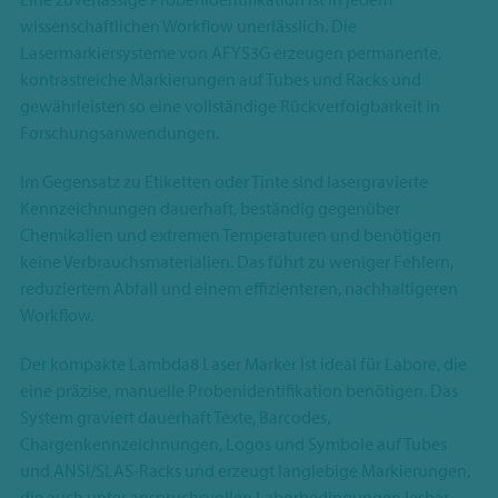
wissenschaftlichen Workflow unerlässlich. Die
Lasermarkiersysteme von AFYS3G erzeugen permanente,
kontrastreiche Markierungen auf Tubes und Racks und
gewährleisten so eine vollständige Rückverfolgbarkeit in
Forschungsanwendungen.
Im Gegensatz zu Etiketten oder Tinte sind lasergravierte
Kennzeichnungen dauerhaft, beständig gegenüber
Chemikalien und extremen Temperaturen und benötigen
keine Verbrauchsmaterialien. Das führt zu weniger Fehlern,
reduziertem Abfall und einem effizienteren, nachhaltigeren
Workflow.
Der kompakte Lambda8 Laser Marker ist ideal für Labore, die
eine präzise, manuelle Probenidentifikation benötigen. Das
System graviert dauerhaft Texte, Barcodes,
Chargenkennzeichnungen, Logos und Symbole auf Tubes
und ANSI/SLAS-Racks und erzeugt langlebige Markierungen,
die auch unter anspruchsvollen Laborbedingungen lesbar