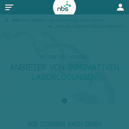
NEU:
Der Lambda8 Laser Marker |
Hier
mehr erfahren
LADEN SIE UNSEREN KATALOG HERUNTER
WIR SIND NBS SCIENTIFIC
ANBIETER VON
INNOVATIVEN
LABORLÖSUNGEN
WIR STREBEN NACH EINEM