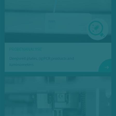
PROBENANALYSE
Deepwell plates, (q)PCR products and
luminometers