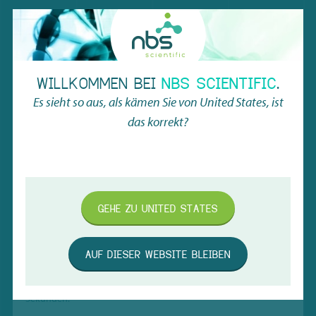
WILLKOMMEN BEI
NBS SCIENTIFIC
.
Es sieht so aus, als kämen Sie von
United States
, ist
das korrekt?
GEHE ZU
UNITED STATES
MICRONIC RACK-LESEGERÄT DR900
Das Auslesen von Probenracks war noch nie so einfach:
AUF DIESER WEBSITE BLEIBEN
Platzieren Sie Ihr Rack einfach auf den DR900 und die
kamerabasierte Technologie ermöglicht eine Auslesezeit von 3
Sekunden.