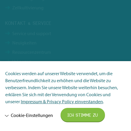
Zellkultivierung
KONTAKT & SERVICE
Service und support
Neuigkeiten
Ressourcenzentrum
Vakanzen
Kontakt
Cookies werden auf unserer Website verwendet, um die
Nachhaltigkeit
Benutzerfreundlichkeit zu erhöhen und die Website zu
verbessern. Indem Sie unsere Website weiterhin besuchen,
Terms & Conditions
Notwendig
erklären Sie sich mit der Verwendung von Cookies und
FHI Allgemeine Lieferbedingungen
Analytisch
unserer
Impressum & Privacy Policy einverstanden
.
Privacy-statement
Marketing
Cookie-Einstellungen
ICH STIMME ZU